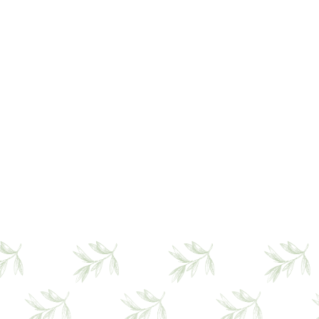
tonte automatisée
précise et silencieuse
moderne et
autonome